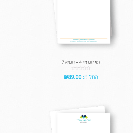
דפי לוגו איי 4 – דוגמא 7
0
החל מ:
89.00
₪
out
of
5