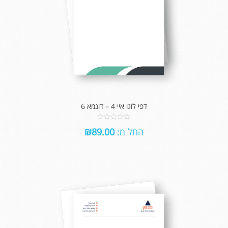
דפי לוגו איי 4 – דוגמא 6
0
החל מ:
89.00
₪
out
of
5