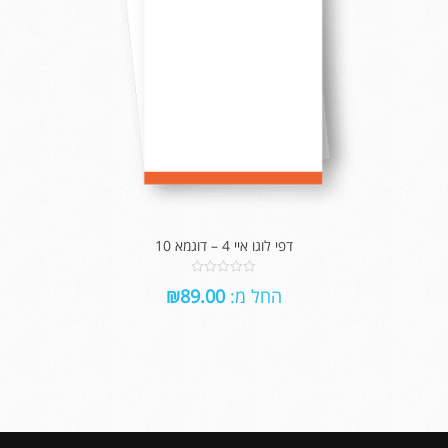
דפי לוגו איי 4 – דוגמא 10
0
החל מ:
89.00
₪
out
of
5