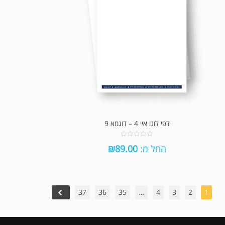
דפי לוגו איי 4 – דוגמא 9
0
החל מ:
89.00
₪
out
of
5
37
36
35
…
4
3
2
1