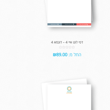
דפי לוגו איי 4 – דוגמא 4
0
החל מ:
89.00
₪
out
of
5