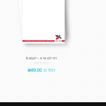
דפי לוגו איי 4 – דוגמא 8
0
החל מ:
89.00
₪
out
of
5