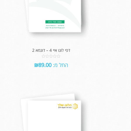
דפי לוגו איי 4 – דוגמא 2
0
החל מ:
89.00
₪
out
of
5