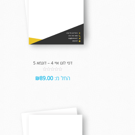
דפי לוגו איי 4 – דוגמא 5
0
החל מ:
89.00
₪
out
of
5