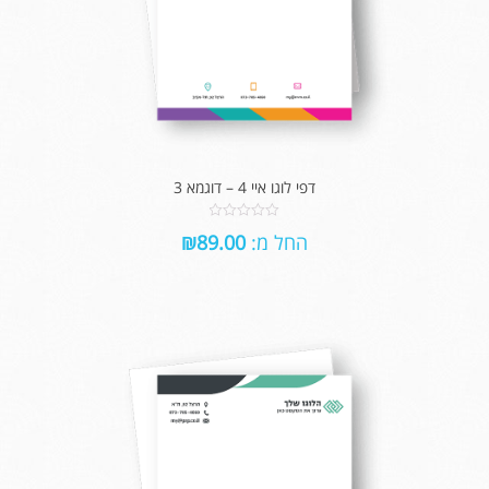
דפי לוגו איי 4 – דוגמא 3
0
החל מ:
89.00
₪
out
of
5