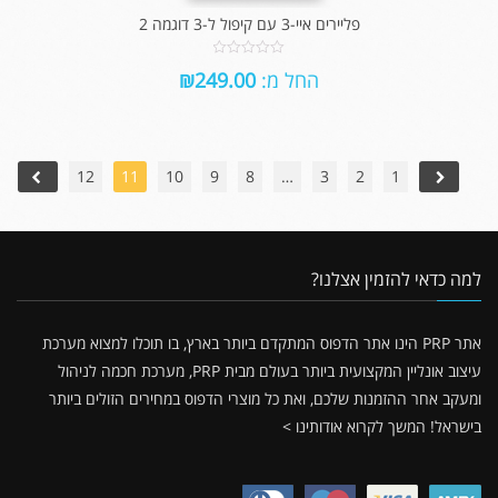
פליירים איי-3 עם קיפול ל-3 דוגמה 2
0
החל מ:
249.00
₪
out
of
5
12
11
10
9
8
…
3
2
1
למה כדאי להזמין אצלנו?
אתר PRP הינו אתר הדפוס המתקדם ביותר בארץ, בו תוכלו למצוא מערכת
עיצוב אונליין המקצועית ביותר בעולם מבית PRP, מערכת חכמה לניהול
ומעקב אחר ההזמנות שלכם, ואת כל מוצרי הדפוס במחירים הזולים ביותר
בישראל!
המשך לקרוא אודותינו >