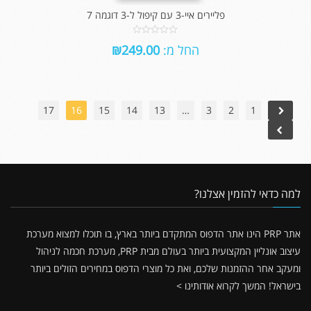
פליירים איי-3 עם קיפול ל-3 דוגמה 7
0
החל מ:
249.00
₪
out
of
5
17
16
15
14
13
…
3
2
1
למה כדאי להזמין אצלנו?
אתר PRP הינו אתר הדפוס המתקדם ביותר בארץ, בו תוכלו למצוא מערכת
עיצוב אונליין המקצועית ביותר בעולם מבית PRP, מערכת חכמה לניהול
ומעקב אחר ההזמנות שלכם, ואת כל מוצרי הדפוס במחירים הזולים ביותר
בישראל!
המשך לקרוא אודותינו >