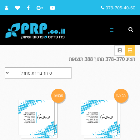
073-705-40-60
מציג 370–378 מתוך 388 תוצאות
מבצע!
מבצע!