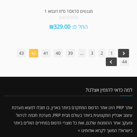
מגנטים 10X10 ס”מ דוגמא 1
0
החל מ:
329.00
₪
out
of
5
43
42
41
40
39
…
3
2
1
44
למה כדאי להזמין אצלנו?
אתר PRP הינו אתר הדפוס המתקדם ביותר בארץ, בו תוכלו למצוא מערכת
עיצוב אונליין המקצועית ביותר בעולם מבית PRP, מערכת חכמה לניהול
ומעקב אחר ההזמנות שלכם, ואת כל מוצרי הדפוס במחירים הזולים ביותר
בישראל!
המשך לקרוא אודותינו >