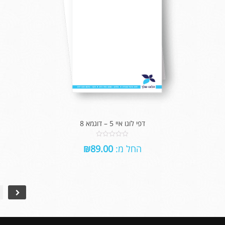
דפי לוגו איי 5 – דוגמא 8
0
החל מ:
89.00
₪
out
of
5