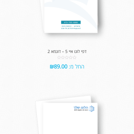
דפי לוגו איי 5 – דוגמא 2
0
החל מ:
89.00
₪
out
of
5