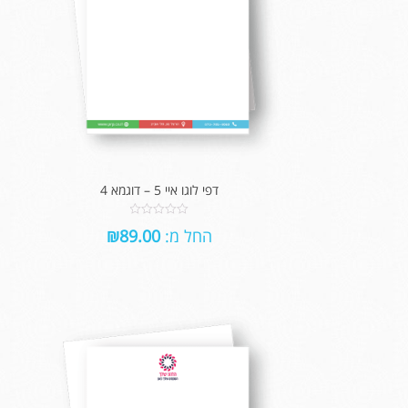
דפי לוגו איי 5 – דוגמא 4
0
החל מ:
89.00
₪
out
of
5