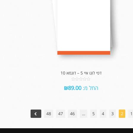
דפי לוגו איי 5 – דוגמא 10
0
החל מ:
89.00
₪
out
of
5
48
47
46
…
5
4
3
2
1