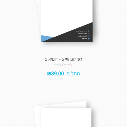
דפי לוגו איי 5 – דוגמא 5
0
החל מ:
89.00
₪
out
of
5