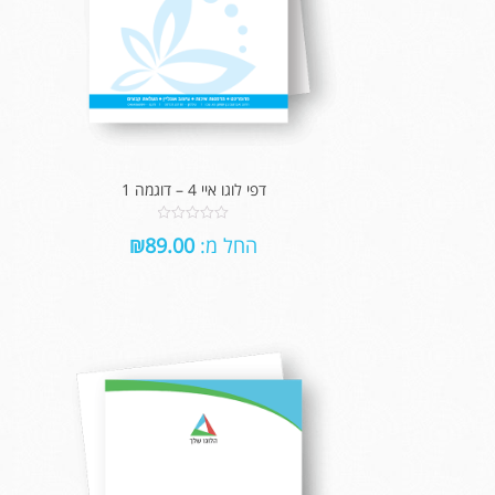
דפי לוגו איי 4 – דוגמה 1
0
החל מ:
89.00
₪
out
of
5