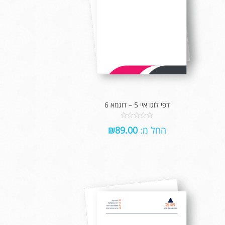
דפי לוגו איי 5 – דוגמא 6
0
החל מ:
89.00
₪
out
of
5