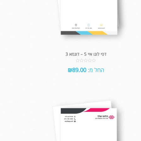
דפי לוגו איי 5 – דוגמא 3
0
החל מ:
89.00
₪
out
of
5