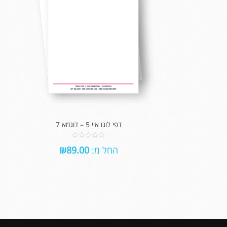
דפי לוגו איי 5 – דוגמא 7
0
החל מ:
89.00
₪
out
of
5