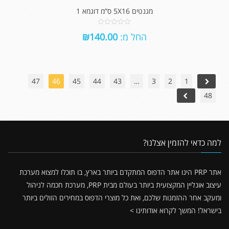
מגנטים 5X16 ס”מ דוגמא 1
0
החל מ:
140.00
₪
out
of
5
47
46
45
44
43
…
3
2
1
48
למה כדאי להזמין אצלנו?
אתר PRP הינו אתר הדפוס המתקדם ביותר בארץ, בו תוכלו למצוא מערכת
עיצוב אונליין המקצועית ביותר בעולם מבית PRP, מערכת חכמה לניהול
ומעקב אחר ההזמנות שלכם, ואת כל מוצרי הדפוס במחירים הזולים ביותר
בישראל!
המשך לקרוא אודותינו >