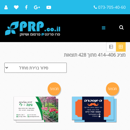
073-705-40-60
מציג 406–414 מתוך 428 תוצאות
מבצע!
מבצע!