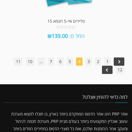
פליירים איי-5 דוגמא 15
0
החל מ:
139.00
₪
out
of
5
11
10
…
7
6
5
4
3
2
1
12
למה כדאי להזמין אצלנו?
אתר PRP הינו אתר הדפוס המתקדם ביותר בארץ, בו תוכלו למצוא מערכת
עיצוב אונליין המקצועית ביותר בעולם מבית PRP, מערכת חכמה לניהול
ומעקב אחר ההזמנות שלכם, ואת כל מוצרי הדפוס במחירים הזולים ביותר