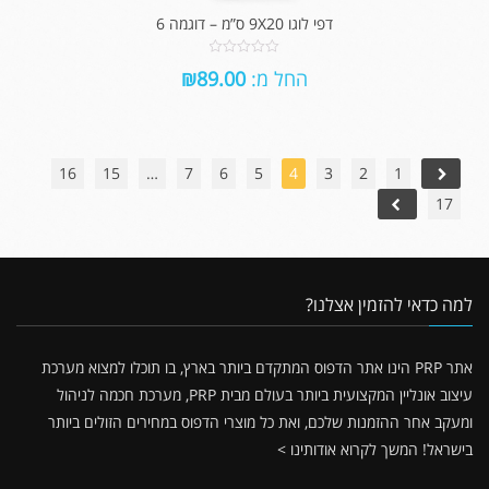
דפי לוגו 9X20 ס”מ – דוגמה 6
0
החל מ:
89.00
₪
out
of
5
16
15
…
7
6
5
4
3
2
1
17
למה כדאי להזמין אצלנו?
אתר PRP הינו אתר הדפוס המתקדם ביותר בארץ, בו תוכלו למצוא מערכת
עיצוב אונליין המקצועית ביותר בעולם מבית PRP, מערכת חכמה לניהול
ומעקב אחר ההזמנות שלכם, ואת כל מוצרי הדפוס במחירים הזולים ביותר
בישראל!
המשך לקרוא אודותינו >